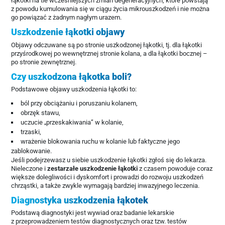
łąkotki na tle wcześniejszych zmian degeneracyjnych, które powstają
z powodu kumulowania się w ciągu życia mikrouszkodzeń i nie można
go powiązać z żadnym nagłym urazem.
Uszkodzenie łąkotki objawy
Objawy odczuwane są po stronie uszkodzonej łąkotki, tj. dla łąkotki
przyśrodkowej po wewnętrznej stronie kolana, a dla łąkotki bocznej –
po stronie zewnętrznej.
Czy uszkodzona łąkotka boli?
Podstawowe objawy uszkodzenia łąkotki to:
ból przy obciążaniu i poruszaniu kolanem,
obrzęk stawu,
uczucie „przeskakiwania” w kolanie,
trzaski,
wrażenie blokowania ruchu w kolanie lub faktyczne jego
zablokowanie.
Jeśli podejrzewasz u siebie uszkodzenie łąkotki zgłoś się do lekarza.
Nieleczone i
zestarzałe uszkodzenie łąkotki
z czasem powoduje coraz
większe dolegliwości i dyskomfort i prowadzi do rozwoju uszkodzeń
chrząstki, a także zwykle wymagają bardziej inwazyjnego leczenia.
Diagnostyka uszkodzenia łąkotek
Podstawą diagnostyki jest wywiad oraz badanie lekarskie
z przeprowadzeniem testów diagnostycznych oraz tzw. testów