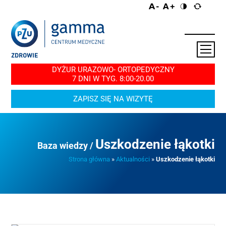
DYŻUR URAZOWO- ORTOPEDYCZNY
7 DNI W TYG. 8:00-20.00
ZAPISZ SIĘ NA WIZYTĘ
Uszkodzenie łąkotki
Baza wiedzy /
Strona główna
»
Aktualności
»
Uszkodzenie łąkotki