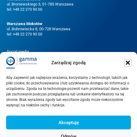
ul. Broniewskiego 3, 01-785 Warszawa
tel:
+48 22 273 90 00
Warszawa Mokotów
ul. Bobrowiecka 8, 00-728 Warszawa
tel:
+48 22 273 90 00
Social media
Zarządzaj zgodą
Aby zapewnić jak najlepsze wrażenia, korzystamy z technologii, takich jak
pliki cookie, do przechowywania i/lub uzyskiwania dostępu do informacji o
Do pobrania
urządzeniu. Zgoda na te technologie pozwoli nam przetwarzać dane, takie
Kariera
jak zachowanie podczas przeglądania lub unikalne identyfikatory na tej
stronie. Brak wyrażenia zgody lub wycofanie zgody może niekorzystnie
RODO
wpłynąć na niektóre cechy i funkcje.
Polityka prywatności
Akceptuję
Polityka plików cookies
Odmów