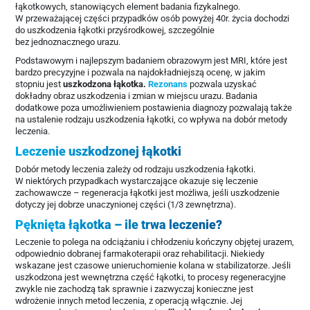
łąkotkowych, stanowiących element badania fizykalnego.
W przeważającej części przypadków osób powyżej 40r. życia dochodzi
do uszkodzenia łąkotki przyśrodkowej, szczególnie
bez jednoznacznego urazu.
Podstawowym i najlepszym badaniem obrazowym jest MRI, które jest
bardzo precyzyjne i pozwala na najdokładniejszą ocenę, w jakim
stopniu jest
uszkodzona łąkotka.
Rezonans
pozwala uzyskać
dokładny obraz uszkodzenia i zmian w miejscu urazu. Badania
dodatkowe poza umożliwieniem postawienia diagnozy pozwalają także
na ustalenie rodzaju uszkodzenia łąkotki, co wpływa na dobór metody
leczenia.
Leczenie uszkodzonej łąkotki
Dobór metody leczenia zależy od rodzaju uszkodzenia łąkotki.
W niektórych przypadkach wystarczające okazuje się leczenie
zachowawcze – regeneracja łąkotki jest możliwa, jeśli uszkodzenie
dotyczy jej dobrze unaczynionej części (1/3 zewnętrzna).
Pęknięta łąkotka – ile trwa leczenie?
Leczenie to polega na odciążaniu i chłodzeniu kończyny objętej urazem,
odpowiednio dobranej farmakoterapii oraz rehabilitacji. Niekiedy
wskazane jest czasowe unieruchomienie kolana w stabilizatorze. Jeśli
uszkodzona jest wewnętrzna część łąkotki, to procesy regeneracyjne
zwykle nie zachodzą tak sprawnie i zazwyczaj konieczne jest
wdrożenie innych metod leczenia, z operacją włącznie. Jej