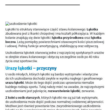
Łąkotki to struktury stanowiące część stawu kolanowego.
Łąkotka
zbudowana jest z tkanki chrzęstnej i ma kształt półksiężyca. W każdym
kolanie znajdują się dwie łąkotki:
łąkotka przyśrodkowa
oraz
łąkotka
boczna
. Leżą pomiędzy powierzchniami stawowymi kości piszczelowej
i udowej. Pełnią funkcje amortyzującą, stabilizującą oraz odżywczą.
Uszkodzenia łąkotek stanowią jedne z najczęściej spotykanych urazów
w obrębie stawu kolanowego i dotyczą szczególnie osób po 40 roku
życia oraz sportowców.
Urazy łąkotki – przyczyny
U osób młodych, których łąkotki są bardzo wytrzymałe i elastyczne
do ich uszkodzenia dochodzi zwykle w wyniku nagłego i gwałtownego
urazu łąkotki
. Może do tego dojść podczas uprawiania niemalże
każdego rodzaju sportu. Tutaj należy mieć na uwadze, że najczęstszymi
uszkodzeniami jest pęknięcie,
rozwarstwienie łąkotki
, zerwanie.
Z kolei u osób starszych
, których łąkotki nie są już tak wytrzymałe,
do uszkodzenia może dojść podczas normalnej codziennej aktywności.
Możliwe jest również powstanie tzw. zwyrodnieniowego uszkodzenia