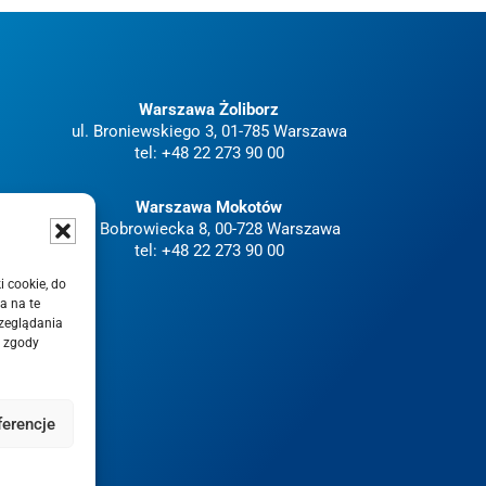
Warszawa Żoliborz
ul. Broniewskiego 3, 01-785 Warszawa
tel:
+48 22 273 90 00
Warszawa Mokotów
ul. Bobrowiecka 8, 00-728 Warszawa
tel:
+48 22 273 90 00
i cookie, do
a na te
rzeglądania
e zgody
ferencje