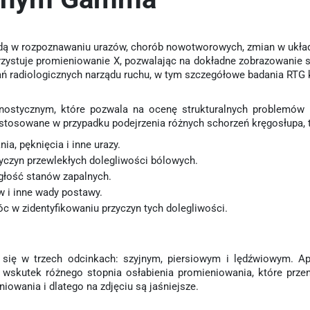
odą w rozpoznawaniu urazów, chorób nowotworowych, zmian w ukła
orzystuje promieniowanie X, pozwalając na dokładne zobrazowanie
radiologicznych narządu ruchu, w tym szczegółowe badania RTG 
ostycznym, które pozwala na ocenę strukturalnych problemów 
 stosowane w przypadku podejrzenia różnych schorzeń kręgosłupa, t
, pęknięcia i inne urazy.
yczyn przewlekłych dolegliwości bólowych.
głość stanów zapalnych.
 i inne wady postawy.
 w zidentyfikowaniu przyczyn tych dolegliwości.
e się w trzech odcinkach: szyjnym, piersiowym i lędźwiowym. A
wskutek różnego stopnia osłabienia promieniowania, które przeni
niowania i dlatego na zdjęciu są jaśniejsze.