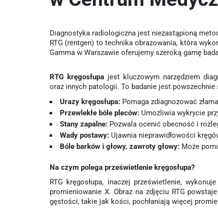
Diagnostyka radiologiczna jest niezastąpioną met
RTG (rentgen) to technika obrazowania, która wyk
Gamma w Warszawie oferujemy szeroką gamę badań 
RTG kręgosłupa
jest kluczowym narzędziem diagn
oraz innych patologii. To badanie jest powszechnie
Urazy kręgosłupa:
Pomaga zdiagnozować złamania
Przewlekłe bóle pleców:
Umożliwia wykrycie prz
Stany zapalne:
Pozwala ocenić obecność i rozle
Wady postawy:
Ujawnia nieprawidłowości kręgów
Bóle barków i głowy, zawroty głowy:
Może pomóc
Na czym polega prześwietlenie kręgosłupa?
RTG kręgosłupa, inaczej prześwietlenie, wykonuj
promieniowanie X. Obraz na zdjęciu RTG powstaje 
gęstości, takie jak kości, pochłaniają więcej promie