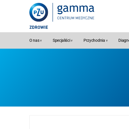
O nas
Specjaliści
Przychodnia
Diagn