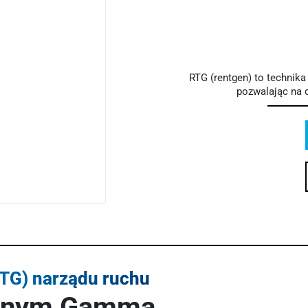
RTG (rentgen) to technika
pozwalając na 
RTG) narządu ruchu
znym Gamma