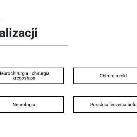
ę
lizacji
eurochirurgia i chirurgia
Chirurgia ręki
kręgosłupa
Neurologia
Poradnia leczenia bólu