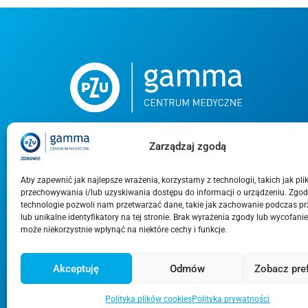
Zarządzaj zgodą
Centrum Medyczne Gamma to renomowana
placówka medyczna w Warszawie, specjalizująca
Aby zapewnić jak najlepsze wrażenia, korzystamy z technologii, takich jak plik
się w leczeniu i rehabilitacji układu ruchu. Znane
przechowywania i/lub uzyskiwania dostępu do informacji o urządzeniu. Zgod
z wysokiego standardu opieki, zaawansowanej
technologie pozwoli nam przetwarzać dane, takie jak zachowanie podczas p
diagnostyki i doświadczonego zespołu
lub unikalne identyfikatory na tej stronie. Brak wyrażenia zgody lub wycofani
specjalistów, CM Gamma jest miejscem, gdzie
może niekorzystnie wpłynąć na niektóre cechy i funkcje.
pacjenci mogą otrzymać kompleksową opiekę
medyczną w jednym miejscu.
Akceptuję
Odmów
Zobacz pre
© 2026 CM Gamma |
Wykonanie Gang Kreatywny
Polityka plików cookies
Polityka prywatności