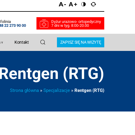
folinia
Dyżur urazowo- ortopedyczny
48 22 273 90 00
7 dni w tyg. 8:00-20.00
a
Kontakt
ZAPISZ SIĘ NA WIZYTĘ
Rentgen (RTG)
Strona główna
»
Specjalizacje
»
Rentgen (RTG)