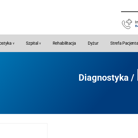
In
+
ostyka
Szpital
Rehabilitacja
Dyżur
Strefa Pacjent
Diagnostyka /