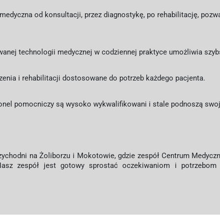
dyczna od konsultacji, przez diagnostykę, po rehabilitację, pozw
nej technologii medycznej w codziennej praktyce umożliwia szybsz
zenia i rehabilitacji dostosowane do potrzeb każdego pacjenta.
sonel pomocniczy są wysoko wykwalifikowani i stale podnoszą swoj
zychodni na Żoliborzu i Mokotowie, gdzie zespół Centrum Medycz
asz zespół jest gotowy sprostać oczekiwaniom i potrzebom 