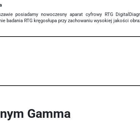
a
wie posiadamy nowoczesny aparat cyfrowy RTG DigitalDiagn
ie badania RTG kręgosłupa przy zachowaniu wysokiej jakości obr
znym Gamma