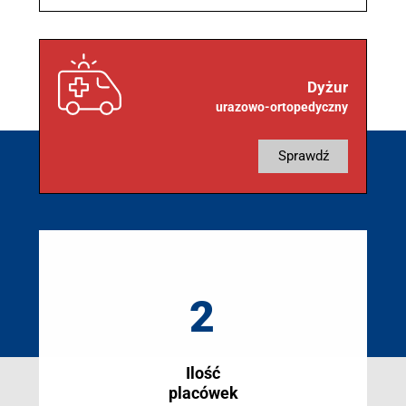
Dyżur
urazowo-ortopedyczny
sprawdź
2
Ilość
placówek