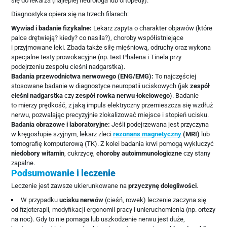
się do lekarza (najlepiej neurologa lub ortopedy).
Diagnostyka opiera się na trzech filarach:
Wywiad i badanie fizykalne:
Lekarz zapyta o charakter objawów (które
palce drętwieją? kiedy? co nasila?), choroby współistniejące
i przyjmowane leki. Zbada także siłę mięśniową, odruchy oraz wykona
specjalne testy prowokacyjne (np. test Phalena i Tinela przy
podejrzeniu zespołu cieśni nadgarstka).
Badania przewodnictwa nerwowego (ENG/EMG):
To najczęściej
stosowane badanie w diagnostyce neuropatii uciskowych (jak
zespół
cieśni nadgarstka
czy
zespół rowka nerwu łokciowego
). Badanie
to mierzy prędkość, z jaką impuls elektryczny przemieszcza się wzdłuż
nerwu, pozwalając precyzyjnie zlokalizować miejsce i stopień ucisku.
Badania obrazowe i laboratoryjne:
Jeśli podejrzewana jest przyczyna
w kręgosłupie szyjnym, lekarz zleci
rezonans magnetyczny
(MRI)
lub
tomografię komputerową (TK). Z kolei badania krwi pomogą wykluczyć
niedobory witamin
, cukrzycę,
choroby autoimmunologiczne
czy stany
zapalne.
Podsumowanie i leczenie
Leczenie jest zawsze ukierunkowane na
przyczynę dolegliwości
.
W przypadku
ucisku nerwów
(cieśń, rowek) leczenie zaczyna się
od fizjoterapii, modyfikacji ergonomii pracy i unieruchomienia (np. ortezy
na noc). Gdy to nie pomaga lub uszkodzenie nerwu jest duże,