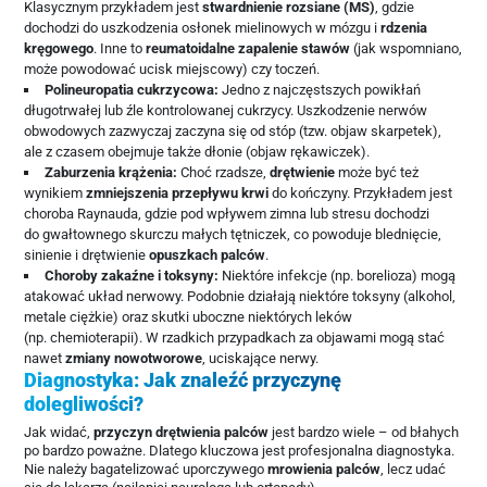
Klasycznym przykładem jest
stwardnienie rozsiane (MS)
, gdzie
dochodzi do uszkodzenia osłonek mielinowych w mózgu i
rdzenia
kręgowego
. Inne to
reumatoidalne zapalenie stawów
(jak wspomniano,
może powodować ucisk miejscowy) czy toczeń.
Polineuropatia cukrzycowa:
Jedno z najczęstszych powikłań
długotrwałej lub źle kontrolowanej cukrzycy. Uszkodzenie nerwów
obwodowych zazwyczaj zaczyna się od stóp (tzw. objaw skarpetek),
ale z czasem obejmuje także dłonie (objaw rękawiczek).
Zaburzenia krążenia:
Choć rzadsze,
drętwienie
może być też
wynikiem
zmniejszenia przepływu krwi
do kończyny. Przykładem jest
choroba Raynauda, gdzie pod wpływem zimna lub stresu dochodzi
do gwałtownego skurczu małych tętniczek, co powoduje blednięcie,
sinienie i drętwienie
opuszkach palców
.
Choroby zakaźne i toksyny:
Niektóre infekcje (np. borelioza) mogą
atakować układ nerwowy. Podobnie działają niektóre toksyny (alkohol,
metale ciężkie) oraz skutki uboczne niektórych leków
(np. chemioterapii). W rzadkich przypadkach za objawami mogą stać
nawet
zmiany nowotworowe
, uciskające nerwy.
Diagnostyka: Jak znaleźć przyczynę
dolegliwości?
Jak widać,
przyczyn drętwienia palców
jest bardzo wiele – od błahych
po bardzo poważne. Dlatego kluczowa jest profesjonalna diagnostyka.
Nie należy bagatelizować uporczywego
mrowienia palców
, lecz udać