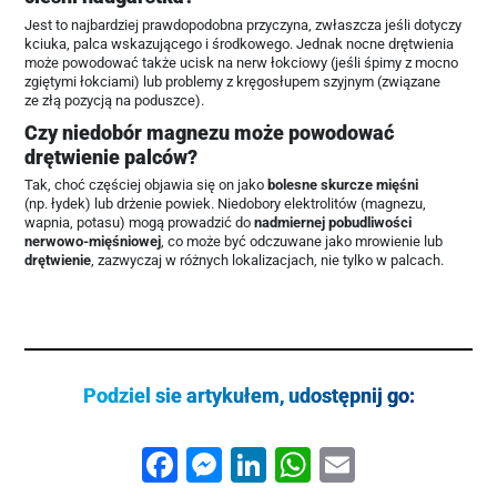
Jest to najbardziej prawdopodobna przyczyna, zwłaszcza jeśli dotyczy
kciuka, palca wskazującego i środkowego. Jednak nocne drętwienia
może powodować także ucisk na nerw łokciowy (jeśli śpimy z mocno
zgiętymi łokciami) lub problemy z kręgosłupem szyjnym (związane
ze złą pozycją na poduszce).
Czy niedobór magnezu może powodować
drętwienie palców?
Tak, choć częściej objawia się on jako
bolesne skurcze mięśni
(np. łydek) lub drżenie powiek. Niedobory elektrolitów (magnezu,
wapnia, potasu) mogą prowadzić do
nadmiernej pobudliwości
nerwowo-mięśniowej
, co może być odczuwane jako mrowienie lub
drętwienie
, zazwyczaj w różnych lokalizacjach, nie tylko w palcach.
Podziel sie artykułem, udostępnij go:
Facebook
Messenger
LinkedIn
WhatsApp
Email