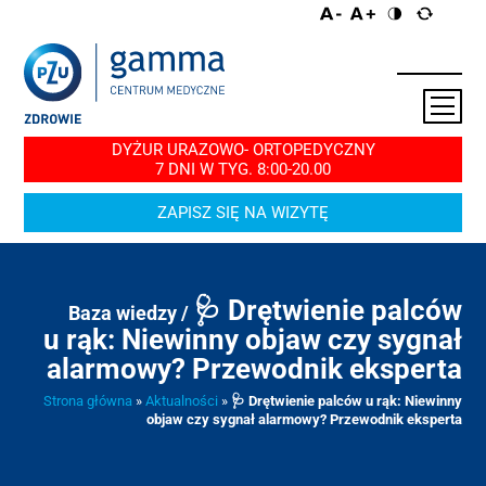
DYŻUR URAZOWO- ORTOPEDYCZNY
7 DNI W TYG. 8:00-20.00
ZAPISZ SIĘ NA WIZYTĘ
🩺 Drętwienie palców
Baza wiedzy /
u rąk: Niewinny objaw czy sygnał
alarmowy? Przewodnik eksperta
Strona główna
»
Aktualności
»
🩺 Drętwienie palców u rąk: Niewinny
objaw czy sygnał alarmowy? Przewodnik eksperta