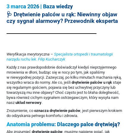
3 marca 2026
|
Baza wiedzy
🩺 Drętwienie palców u rąk: Niewinny objaw
czy sygnał alarmowy? Przewodnik eksperta
Weryfikacja merytoryczna –
Specjalista ortopedii i traumatologii
narządu ruchu lek. Filip Kucharczyk
Każdy z nas prawdopodobnie doświadczył kiedyś nieprzyjemnego
mrowienia w dłoni, budząc się w nocy po tym, jak spaliśmy
w niewygodnej pozycji. Zazwyczaj, po kilku minutach machania ręką,
wszystko wraca do normy. Ale co, jeśli
drętwienie palców u rąk
staje
się regularnym gościem, pojawia się bez uchwytnej przyczyny lub
towarzyszą mu inne objawy? Choć często jest to błaha dolegliwość,
bywa również cichym sygnałem ostrzegawczym, który wysyła nam
nasz
układ nerwowy
.
Zrozumienie, co
oznacza drętwienie palców
, jest pierwszym krokiem
do odzyskania pełnego komfortu i zdrowia.
Anatomia problemu: Dlaczego palce drętwieją?
Aby zrozumieć
drętwienie palców
, musimy najpierw pojąć, jak