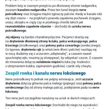
Problem leży w ciasnym przejściu po dłoniowej stronie nadgarstka,
zwanym
kanałem nadgarstka
. Przez ten tunel biegnie
nerw
pośrodkowy
oraz ścięgna mięśni zginaczy palców. Kiedy w kanale robi
się zbyt ciasno – na przykład z powodu zapalenia pochewek ścięgien,
urazu, obrzęku w ciąży czy w przebiegu chorób takich jak
reumatoidalne zapalenie stawów
– dochodzi do
ucisku nerwu
pośrodkowego
.
Jej objawy
są bardzo charakterystyczne. Pacjenci skarżą się
na
drętwienie dłoniowej strony kciuka
,
palca wskazującego
,
palca
trzeciego
(środkowego) oraz
połowy palca czwartego
(serdecznego).
Co typowe,
drętwienia rąk
(a właściwie dłoni i palców) nasilają się
w nocy. Budzimy się z uczuciem „zdrętwiałej”, a czasem nawet
spuchniętej ręki, musimy ją strzepywać, by odzyskać czucie. Z czasem
do mrowienia dołącza
osłabienie mięśni
kciuka (np. trudności
z utrzymaniem kubka, zapinaniem guzików) i zanik siły chwytu.
Zespół rowka i kanału nerwu łokciowego
Nerw pośrodkowy to jednak nie jedyny winowajca. Jeśli
uczucie
drętwienia
dotyczy głównie palca małego (piątego) oraz
połowy palca
serdecznego
(tej od strony małego palca), podejrzenie pada na
nerw
łokciowy
.
Ten nerw jest szczególnie narażony na ucisk w dwóch miejscach:
Zespół rowka nerwu łokciowego:
Dochodzi do niego na wysokości