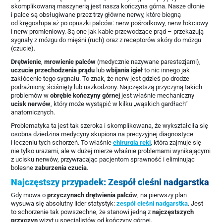
skomplikowaną maszynerią jest nasza kończyna górna. Nasze dłonie
i palce są obsługiwane przez trzy główne nerwy, które biegną
od kręgosłupa aż po opuszki palców: nerw pośrodkowy, nerw łokciowy
i nerw promieniowy. Są one jak kable przewodzące prąd – przekazują
sygnały z mózgu do mięśni (ruch) oraz z receptorów skóry do mózgu
(czucie).
Drętwienie
,
mrowienie palców
(medycznie nazywane parestezjami),
uczucie przechodzenia prądu
lub
wbijania igieł
to nic innego jak
zakłócenie tego sygnału. To znak, że nerw jest gdzieś po drodze
podrażniony, ściśnięty lub uszkodzony. Najczęstszą przyczyną takich
problemów w
obrębie kończyny górnej
jest właśnie mechaniczny
ucisk nerwów
, który może wystąpić w kilku „wąskich gardłach”
anatomicznych.
Problematyka ta jest tak szeroka i skomplikowana, że wykształciła się
osobna dziedzina medycyny skupiona na precyzyjnej diagnostyce
i leczeniu tych schorzeń. To właśnie
chirurgia ręki
, która zajmuje się
nie tylko urazami, ale w dużej mierze właśnie problemami wynikającymi
z ucisku nerwów, przywracając pacjentom sprawność i eliminując
bolesne
zaburzenia czucia
.
Najczęstszy przypadek: Zespół cieśni nadgarstka
Gdy mowa o
przyczynach drętwienia palców
, na pierwszy plan
wysuwa się absolutny lider statystyk:
zespół cieśni nadgarstka
. Jest
to schorzenie tak powszechne, że stanowi jedną z
najczęstszych
przyczyn
wizyt u specjalistów od kończyny górnej.