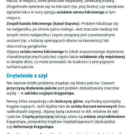
łokcia, w miejscu, które potocznie nazywamy „śmieszną kostką”.
Długotrwałe opieranie się na łokciach (np. przy biurku) czy nawykowe
zginanie łokci w nocy sprzyja
uciskiem nerwu łokciowego
w tym
miejscu.
Zespół kanału łokciowego (kanał Guyona):
Problem lokalizuje się
na nadgarstku, po stronie palca małego. Jest znacznie rzadszy niż
zespół cieśni nadgarstka i często związany jest z powtarzalnymi
urazami (np. u kolarzy opierających dłonie na kierownicy) lub
obecnością ganglionów.
Objawy
ucisku nerwu łokciowego
to (obok wspomnianego drętwienia
charakterystycznych palców) często także
osłabienie siły mięśniowej
w obrębie dłoni, co może prowadzić do trudności z precyzyjnymi
ruchami palców.
Drętwienie z szyi
Nie zawsze źródło problemu znajduje się blisko palców. Czasem
przyczyną drętwienia palców
jest problem zlokalizowany znacznie
wyżej – w
odcinku szyjnym kręgosłupa
.
Nerwy, które zaopatrują całe
kończyny górne
, wychodzą spomiędzy
kręgów szyjnych. Jeśli dojdzie tam do
ucisku korzeni nerwowych
(tzw.
radikulopatii szyjnej), objawy będą rzutować w dół, właśnie do ręki
i palców.
Częstą przyczyną
takiego stanu są
zmiany zwyrodnieniowe
kręgosłupa, przepukliny krążków międzykręgowych (dyskopatia)
czy
deformacje kręgosłupa
.