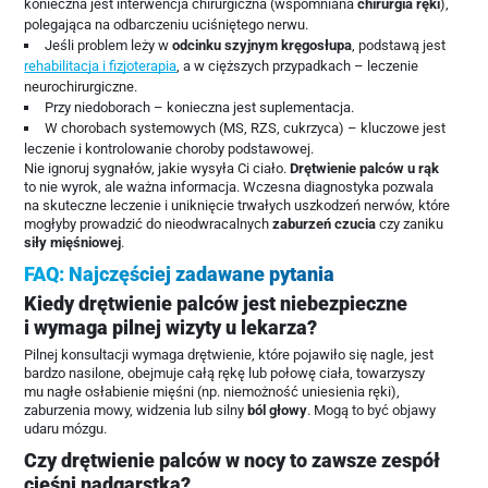
konieczna jest interwencja chirurgiczna (wspomniana
chirurgia ręki
),
polegająca na odbarczeniu uciśniętego nerwu.
Jeśli problem leży w
odcinku szyjnym kręgosłupa
, podstawą jest
rehabilitacja i fizjoterapia
, a w cięższych przypadkach – leczenie
neurochirurgiczne.
Przy niedoborach – konieczna jest suplementacja.
W chorobach systemowych (MS, RZS, cukrzyca) – kluczowe jest
leczenie i kontrolowanie choroby podstawowej.
Nie ignoruj sygnałów, jakie wysyła Ci ciało.
Drętwienie palców u rąk
to nie wyrok, ale ważna informacja. Wczesna diagnostyka pozwala
na skuteczne leczenie i uniknięcie trwałych uszkodzeń nerwów, które
mogłyby prowadzić do nieodwracalnych
zaburzeń czucia
czy zaniku
siły mięśniowej
.
FAQ: Najczęściej zadawane pytania
Kiedy drętwienie palców jest niebezpieczne
i wymaga pilnej wizyty u lekarza?
Pilnej konsultacji wymaga drętwienie, które pojawiło się nagle, jest
bardzo nasilone, obejmuje całą rękę lub połowę ciała, towarzyszy
mu nagłe osłabienie mięśni (np. niemożność uniesienia ręki),
zaburzenia mowy, widzenia lub silny
ból głowy
. Mogą to być objawy
udaru mózgu.
Czy drętwienie palców w nocy to zawsze zespół
cieśni nadgarstka?