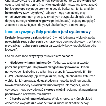
Charakterystyczne dla problemów szyjnych jest to, że
drętwienie rąk
często jest jednostronne (np. tylko
lewej ręki
) i może mu towarzyszyć
ból kręgosłupa
szyjnego promieniujący do barku, ramienia, a także
bólem głowy
(zawroty głowy). Objawy mogą nasilać się przy
określonych ruchach głową. W skrajnych przypadkach, gdy ucisk
dotyczy samego
rdzenia kręgowego
(mielopatia), objawy mogą być
znacznie poważniejsze i dotyczyć obu kończyn, a nawet nóg.
Inne przyczyny: Gdy problem jest systemowy
Drętwienie palców u rąk
może być również jednym z wielu objawów
poważniejszego schorzenia
o charakterze ogólnoustrojowym. W takich
przypadkach
zaburzenia czucia
są często tylko „wierzchołkiem góry
lodowej”.
Oto niektóre
inne przyczyny
mrowienia w palcach:
Niedobory witamin i minerałów:
To bardzo ważna, a często
pomijana przyczyna. Do
prawidłowego funkcjonowania
układu
nerwowego niezbędne są witaminy z grupy B (szczególnie B1, B6
i B12).
Ich niedobory
(np. w wyniku złej diety, alkoholizmu, zaburzeń
wchłaniania) prowadzą do uszkodzenia nerwów (polineuropatii).
Również niedobory
składników mineralnych
jak magnez, wapń
czy potas mogą powodować
skurcze mięśni
i objawy, jak
nadmierna
pobudliwość nerwowo-mięśniowa
.
Choroby autoimmunologiczne:
Wiele chorób, w których układ
odpornościowy atakuje własne tkanki, może uszkadzać nerwy.